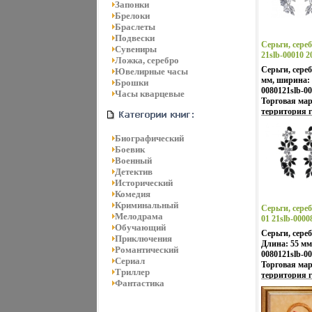
Россия.
Запонки
Брелоки
Браслеты
Подвески
Серьги, сереб
Сувениры
21slb-00010 2
Ложка, серебро
Серьги, сере
Ювелирные часы
мм, ширина:
Брошки
0080121slb-00
Часы кварцевые
Торговая мар
территория 
Взаимопрони
культур Вост
Биографический
контрастов 
Боевик
Настроения н
Военный
французских 
Детектив
роскошь инди
Исторический
романтика к
Комедия
лазурных по
Криминальный
моды и тенде
Серьги, сереб
Мелодрама
это воплотил
01 21slb-0000
Zen Zone Ди
Обучающий
Серьги, сереб
традиционно
Приключения
Длина: 55 мм
украшений, 
Романтический
0080121slb-00
образ Украше
Сериал
Торговая мар
привилегию 
Триллер
территория 
подчеркивать
Фантастика
Взаимопробю
неповторимый
культур Вост
этом заряд н
контрастов 
своем успехе.