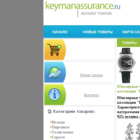
Новые товары
Ювелирные ч
коллекции "К
Контакты
Артикул: 901
Ювелирные ч
Россия инфо 1
коллекции "
Характерист
натуральная 
925; вставка 
48 шт Механи
Кольца
Габаритные р
Пирсинги
Высота: 7,5 
Талисманы
Артикул: 901
Серьги