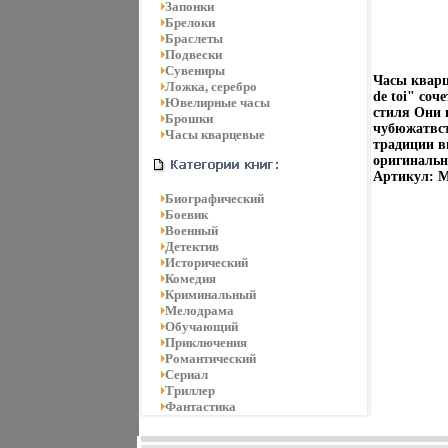
Запонки
Брелоки
Браслеты
Подвески
Сувениры
Часы кварц
Ложка, серебро
de toi" соч
Ювелирные часы
стиля Они 
Брошки
чубюжатвст
Часы кварцевые
традиции в
оригинальн
Артикул: M
Биографический
Боевик
Военный
Детектив
Исторический
Комедия
Криминальный
Мелодрама
Обучающий
Приключения
Романтический
Сериал
Триллер
Фантастика