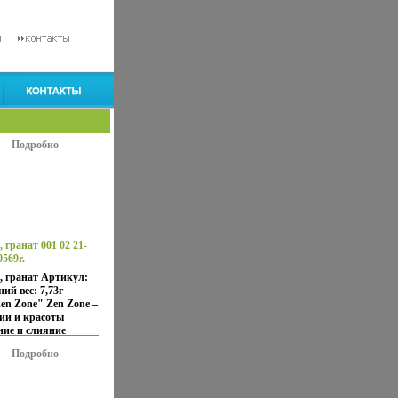
Подробно
 гранат 001 02 21-
0569r.
5, гранат Артикул:
ий вес: 7,73г
en Zone" Zen Zone –
ии и красоты
ие и слияние
Збчидоапада,
Подробно
ов и
й Настроения
баяние французских
ая роскошь