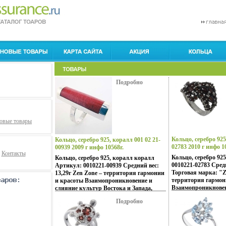
Подробно
овые товары
Кольцо, серебро 925,
Кольцо, серебро 925, коралл 001 02 21-
02783 2010 г инфо 1
00939 2009 г инфо 10568r.
Контакты
Кольцо, серебро 92
Кольцо, серебро 925, коралл коралл
0010221-02783 Средн
Артикул: 0010221-00939 Средний вес:
Торговая марка: "Z
13,29г Zen Zone – территория гармонии
территория гармон
и красоты Взаимопроникновение и
Взаимопроникновен
слияние культур Востока и Запада,
культур Востока и 
сочетание контрастов и
Подробно
сочетание контраст
прбчиднотивоположностей Настроения
противоположносте
неонового Токио, обаяние французских
неонового Токио, о
кофеин, безудержная роскошь
кофеин, безудержн