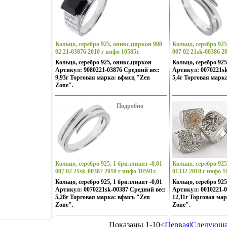
неонового Токио, обаяние французских
кофеин, безудержная роскошь
индийских дворцов, романтика
коралловых рифов и лазурных
побережий Бали, динамика моды и
тенденций Милана – все это
Кольцо, серебро 925, оникс,циркон 908
Кольцо, серебро 925
воплотилось в ювелирных шедеврах
02 21-03876 2010 г инфо 10585r.
007 02 21sk-00386 20
Zeвеялцn Zone Дизайнеры изменили
Кольцо, серебро 925, оникс,циркон
Кольцо, серебро 925
традиционному подходу создания
Артикул: 9080221-03876 Средний вес:
Артикул: 0070221sk
украшений, как деталей украшающих
9,93г Торговая марка: вфмсц "Zen
5,4г Торговая марк
образ Украшения Zen Zone дарят вам
Zone".
привилегию избранных –
подчеркивать, менять и создавать свой
неповторимый образ, приобретая при
Подробно
этом заряд настроения и уверенность в
своем успехе.
Кольцо, серебро 925, 1 бриллиант -0,01
Кольцо, серебро 925
007 02 21sk-00387 2010 г инфо 10591r.
01332 2010 г инфо 1
Кольцо, серебро 925, 1 бриллиант -0,01
Кольцо, серебро 92
Артикул: 0070221sk-00387 Средний вес:
Артикул: 0010221-0
5,28г Торговая марка: вфмсъ "Zen
12,11г Торговая ма
Zone".
Zone".
Показаны 1-10<
Первая
|
Следующа