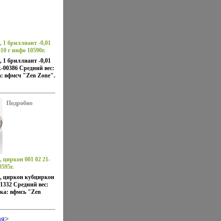
, 1 бриллиант -0,01
10 г инфо 10590r.
, 1 бриллиант -0,01
-00386 Средний вес:
а: вфмсч "Zen Zone".
Подробно
, циркон 001 02 21-
0595r.
5, циркон кубциркон
1332 Средний вес:
рка: вфмсь "Zen
я
>