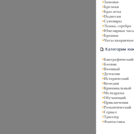
Запонки
Брелоки
Браслеты
Подвески
Сувениры
Ложка, серебро
Ювелирные час
Брошки
Часы кварцевые
Биографический
Боевик
Военный
Детектив
Исторический
Комедия
Криминальный
Мелодрама
Обучающий
Приключения
Романтический
Сериал
Триллер
Фантастика