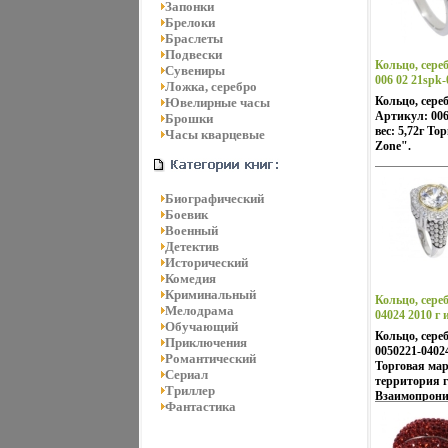
Запонки
Брелоки
Браслеты
Подвески
Кольцо, сере
Сувениры
006 02 21spk-
Ложка, серебро
Кольцо, сере
Ювелирные часы
Артикул: 006
Брошки
вес: 5,72г То
Часы кварцевые
Zone".
Биографический
Боевик
Военный
Детектив
Исторический
Комедия
Криминальный
Кольцо, сереб
Мелодрама
04024 2010 г 
Обучающий
Кольцо, сере
Приключения
0050221-04024
Романтический
Торговая мар
Сериал
территория 
Триллер
Взаимопрони
Фантастика
культур Вост
сочетание ко
противополо