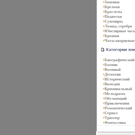
Запонки
Брелоки
Браслеты
Подвески
Сувениры
Ложка, серебро
Ювелирные час
Брошки
Часы кварцевые
Биографический
Боевик
Военный
Детектив
Исторический
Комедия
Криминальный
Мелодрама
Обучающий
Приключения
Романтический
Сериал
Триллер
Фантастика