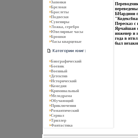
Запонки
Переводчик
Брелоки
переведены
Браслеты
БНардини п
Подвески
"Кодексбяа
Сувениры
Пересказ с 
Ложка, серебро
Ярчайшая ф
Ювелирные часы
инженер и 
Брошки
года в итв
Часы кварцевые
был незако
Биографический
Боевик
Военный
Детектив
Исторический
Комедия
Криминальный
Мелодрама
Обучающий
Приключения
Романтический
Сериал
Триллер
Фантастика