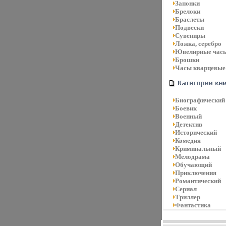
Запонки
Брелоки
Браслеты
Подвески
Сувениры
Ложка, серебро
Ювелирные час
Брошки
Часы кварцевые
Биографический
Боевик
Военный
Детектив
Исторический
Комедия
Криминальный
Мелодрама
Обучающий
Приключения
Романтический
Сериал
Триллер
Фантастика