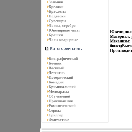
Запонки
Брелоки
Браслеты
Подвески
Сувениры
Ложка, серебро
Ювелирные часы
Ювелирные 
Брошки
Материал: 
Часы кварцевые
Механизм: 
бюжздВысот
Производит
Биографический
Боевик
Военный
Детектив
Исторический
Комедия
Криминальный
Мелодрама
Обучающий
Приключения
Романтический
Сериал
Триллер
Фантастика