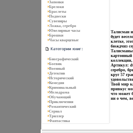
Запонки
Брелоки
Браслеты
Подвески
Сувениры
Ложка, серебро
Ювелирные часы
Талисман и
Брошки
будет весел
Часы кварцевые
клетке, это
бюждчиз се
Талисманы 
картонный 
Биографический
коллекции,
Боевик
Артикул: d
Военный
серебро, б
Детектив
круг 57 гра
Исторический
удовольств
Комедия
Твой мир к
Криминальный
привкус мор
Мелодрама
что может 
Обучающий
ни о чем, в
Приключения
Романтический
Сериал
Триллер
Фантастика