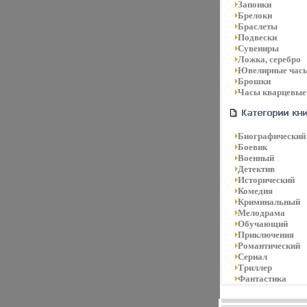
Запонки
Брелоки
Браслеты
Подвески
Сувениры
Ложка, серебро
Ювелирные час
Брошки
Часы кварцевые
Биографический
Боевик
Военный
Детектив
Исторический
Комедия
Криминальный
Мелодрама
Обучающий
Приключения
Романтический
Сериал
Триллер
Фантастика