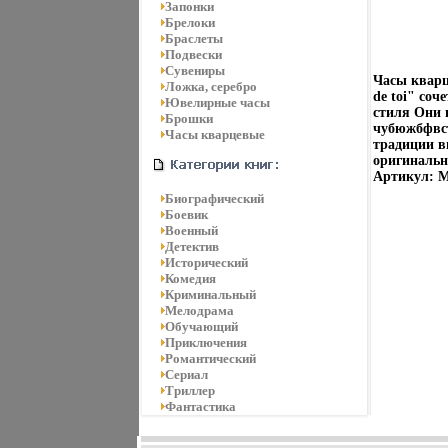
Запонки
Брелоки
Браслеты
Подвески
Сувениры
Часы кварц
Ложка, серебро
de toi" соч
Ювелирные часы
стиля Они 
Брошки
чубюжбфвст
Часы кварцевые
традиции в
оригинальн
Артикул: M
Биографический
Боевик
Военный
Детектив
Исторический
Комедия
Криминальный
Мелодрама
Обучающий
Приключения
Романтический
Сериал
Триллер
Фантастика