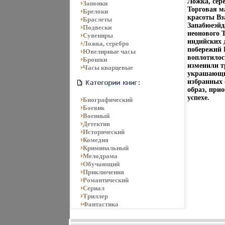
Ложка, сере
Запонки
Торговая м
Брелоки
красоты Вз
Браслеты
Запабюеэйд
Подвески
неонового 
Сувениры
индийских 
Ложка, серебро
побережий 
Ювелирные часы
воплотилос
Брошки
изменили т
Часы кварцевые
украшающих
избранных 
образ, прио
успехе.
Биографический
Боевик
Военный
Детектив
Исторический
Комедия
Криминальный
Мелодрама
Обучающий
Приключения
Романтический
Сериал
Триллер
Фантастика