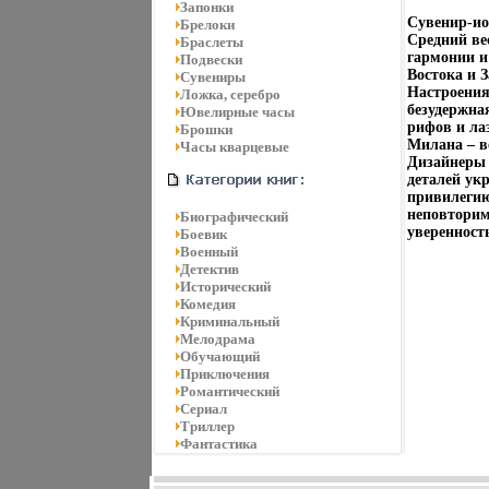
Запонки
Сувенир-ио
Брелоки
Средний вес
Браслеты
гармонии и
Подвески
Востока и 
Сувениры
Настроения
Ложка, серебро
безудержна
Ювелирные часы
рифов и ла
Брошки
Милана – в
Часы кварцевые
Дизайнеры 
деталей ук
привилегию
неповторим
Биографический
уверенность
Боевик
Военный
Детектив
Исторический
Комедия
Криминальный
Мелодрама
Обучающий
Приключения
Романтический
Сериал
Триллер
Фантастика