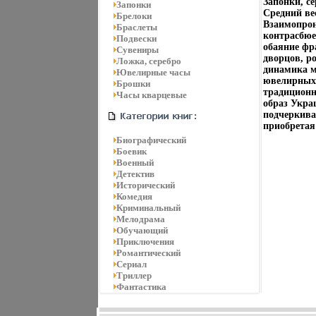
Запонки, се
Запонки
Средний ве
Брелоки
Взаимопрон
Браслеты
контрасбюе
Подвески
обаяние фр
Сувениры
дворцов, р
Ложка, серебро
динамика м
Ювелирные часы
ювелирных
Брошки
традиционн
Часы кварцевые
образ Укра
подчеркива
приобретая 
Биографический
Боевик
Военный
Детектив
Исторический
Комедия
Криминальный
Мелодрама
Обучающий
Приключения
Романтический
Сериал
Триллер
Фантастика