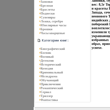
Запонки, се
Запонки
вес: 8,5г Т
Брелоки
и красоты 
Браслеты
Запада, со
Подвески
неонового 
Сувениры
индийских 
Ложка, серебро
побережий 
Ювелирные часы
воплотилос
Брошки
изменили т
Часы кварцевые
украшающих
избранных 
образ, прио
успехе.
Биографический
Боевик
Военный
Детектив
Исторический
Комедия
Криминальный
Мелодрама
Обучающий
Приключения
Романтический
Сериал
Триллер
Фантастика