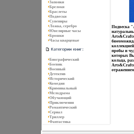
Запонки
Брелоки
Браслеты
Подвески
Сувениры
Ложка, серебро
Подвеска "
Ювелирные часы
натуральны
Брошки
Arts&Crafts
Часы кварцевые
бюеоможида
коллекцией
пробы и чу
которых Вы
Биографический
кольца, ра
Боевик
Arts&Craft
Военный
отражением
Детектив
Исторический
Комедия
Криминальный
Мелодрама
Обучающий
Приключения
Романтический
Сериал
Триллер
Фантастика