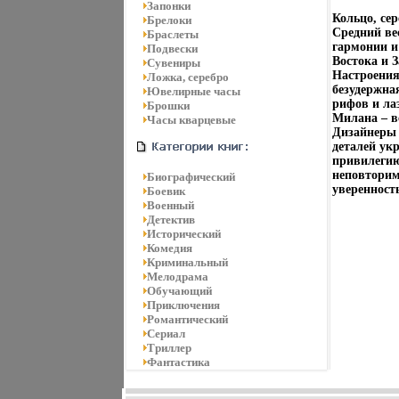
Запонки
Кольцо, се
Брелоки
Средний вес
Браслеты
гармонии и
Подвески
Востока и 
Сувениры
Настроения
Ложка, серебро
безудержна
Ювелирные часы
рифов и ла
Брошки
Милана – в
Часы кварцевые
Дизайнеры 
деталей ук
привилегию
неповторим
Биографический
уверенность
Боевик
Военный
Детектив
Исторический
Комедия
Криминальный
Мелодрама
Обучающий
Приключения
Романтический
Сериал
Триллер
Фантастика