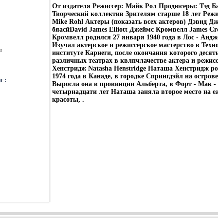
От издателя Режиссер: Майк Рол Продюсеры: Тэд Б
Творческий коллектив Зрителям старше 18 лет Реж
Mike Rohl Актеры (показать всех актеров) Дэвид Д
бяасйDavid James Elliott Джеймс Кромвелл James C
Кромвелл родился 27 января 1940 года в Лос - Анд
Изучал актерское и режиссерское мастерство в Техн
ы
институте Карнеги, после окончания которого десять
различных театрах в квлпчлачестве актера и режисс
Хенстридж Natasha Henstridge Наташа Хенстридж ро
1974 года в Канаде, в городке Спрингдэйл на остро
Выросла она в провинции Альберта, в Форт - Мак -
четырнадцати лет Наташа заняла второе место на е
красоты, .