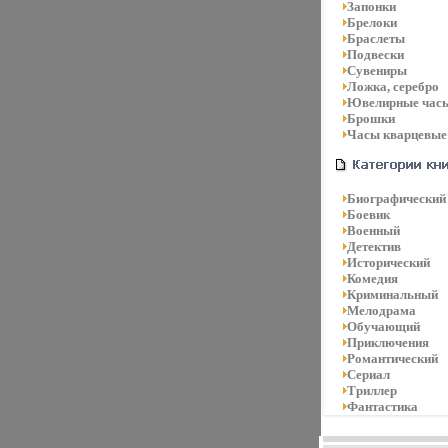
Запонки
Брелоки
Браслеты
Подвески
Сувениры
Ложка, серебро
Ювелирные час
Брошки
Часы кварцевые
Биографический
Боевик
Военный
Детектив
Исторический
Комедия
Криминальный
Мелодрама
Обучающий
Приключения
Романтический
Сериал
Триллер
Фантастика