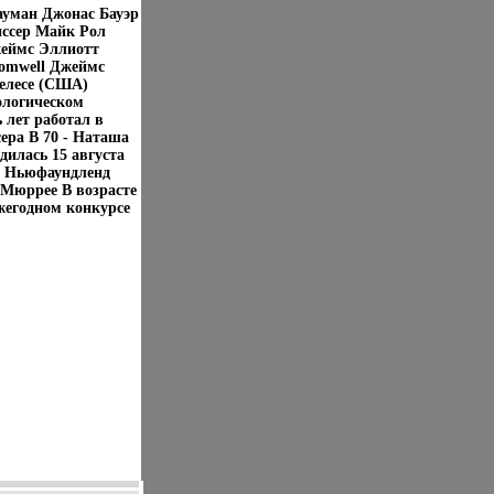
ауман Джонас Бауэр
иссер Майк Рол
жеймс Эллиотт
romwell Джеймс
желесе (США)
ологическом
 лет работал в
ера В 70 - Наташа
дилась 15 августа
ве Ньюфаундленд
 Мюррее В возрасте
жегодном конкурсе