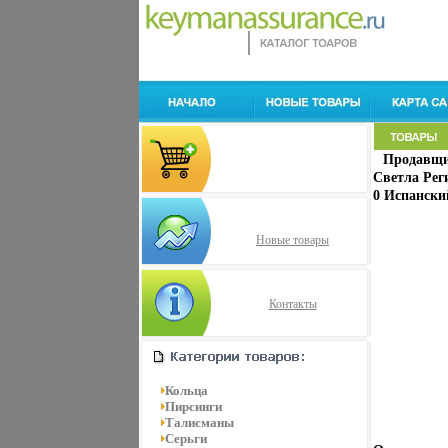
Продавщи
Светла Рег
0 Испанский
Новые товары
Контакты
Кольца
Пирсинги
Талисманы
Серьги