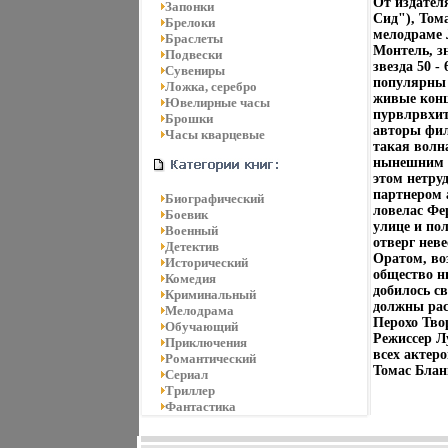
От издател
Запонки
Сид"), Том
Брелоки
мелодраме 
Браслеты
Монтель, з
Подвески
звезда 50 
Сувениры
популярны в
Ложка, серебро
живые конц
Ювелирные часы
пурвлрвхит
Брошки
авторы фил
Часы кварцевые
такая волна
нынешним а
этом нетру
партнером 
Биографический
ловелас Фе
Боевик
улице и пол
Военный
отверг неве
Детектив
Оратом, во
Исторический
общество н
Комедия
добилось с
Криминальный
должны рас
Мелодрама
Перохо Тво
Обучающий
Режиссер Л
Приключения
всех актеро
Романтический
Томас Блан
Сериал
Триллер
Фантастика