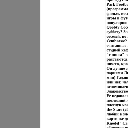
Park Footba
(программа
фильм, вос
игры в фут
популярног
Qoobtv Сосе
субботу? З
соседей, но
s'embrasse?
считанные м
студией ка
"с листа" 
расстаются,
ничего, кр
Он лучше зн
парнями Люб
мин) Гадан
или нет, ч
вспоминаешь
Знакомство
Ее недоволь
последний 
плеснув кок
the Stars (
любви в зл
картинке д
Knodel" Св
общества р