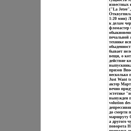
известных 
("La Jetee"
Отквугпилад
1:20 мин) Л
к делам че
фломастер 
обыкновенн
печальной 
технике ис
обыденность
бывает нел
вещи, о кот
действие к
выпускника
призов Впо
несколько 
Just Want t
актер Март
вечно прид
эстетике "
вынужден п
volution de
депрессивн
до смерти 
маршруту О
а другого ч
поворота Н
приведут л