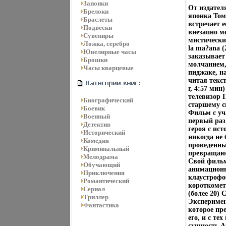
Запонки
От издателя
Брелоки
японка Том
Браслеты
встречает 
Подвески
внезапно м
Сувениры
мистически
Ложка, серебро
la ma?ana (
Ювелирные часы
заказывает
Брошки
молчанием,
Часы кварцевые
пиджаке, н
читая текст
г, 4:57 мин
телевизор 
Биографический
старшему с
Боевик
Фильм с уча
Военный
первый раз 
Детектив
героя с ист
Исторический
никогда не
Комедия
проведенны
Криминальный
превращают
Мелодрама
Свой фильм
Обучающий
анимацион
Приключения
клаустрофо
Романтический
короткомет
Сериал
(более 20) С
Триллер
Эксперимен
Фантастика
которое пр
его, и с те
сущность А