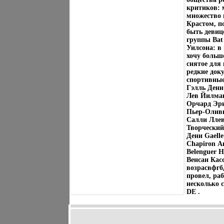
критиков: 
множество 
Крастом, п
быть девице
группы Bat
Уилсона: в
хочу больше
снятое для 
редкие док
спортивные
Гэлль Дени
Лев Йилмац
Орчард Эри
Пьер-Оливь
Салли Ллев
Творческий
Дени Gaell
Chapiron А
Belenguer Н
Венсан Кас
возрасвфгб
провел, ра
несколько 
DE .