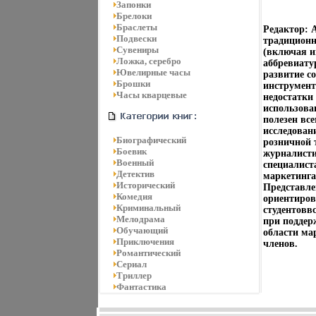
Запонки
Брелоки
Браслеты
Редактор: 
Подвески
традиционн
Сувениры
(включая и
Ложка, серебро
аббревиату
Ювелирные часы
развитие с
Брошки
инструмент
Часы кварцевые
недостатки
использова
полезен вс
исследован
Биографический
розничной 
Боевик
журналисти
Военный
специалист
Детектив
маркетинга
Исторический
Представле
Комедия
ориентиров
Криминальный
студентовв
Мелодрама
при поддер
Обучающий
области ма
Приключения
членов.
Романтический
Сериал
Триллер
Фантастика