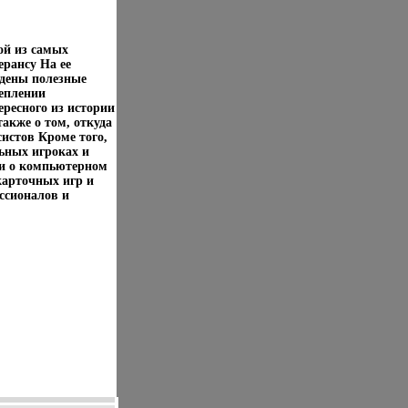
ой из самых
рансу На ее
едены полезные
еплении
ересного из истории
акже о том, откуда
стов Кроме того,
ьных игроках и
 и о компьютерном
карточных игр и
ссионалов и