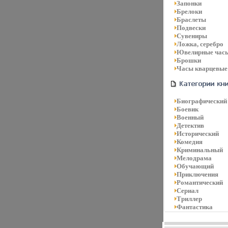
Запонки
Брелоки
Браслеты
Подвески
Сувениры
Ложка, серебро
Ювелирные час
Брошки
Часы кварцевые
Биографический
Боевик
Военный
Детектив
Исторический
Комедия
Криминальный
Мелодрама
Обучающий
Приключения
Романтический
Сериал
Триллер
Фантастика