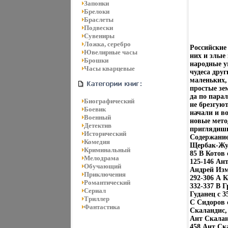
Запонки
Брелоки
Браслеты
Подвески
Сувениры
Ложка, серебро
Российские
Ювелирные часы
них и злые
Брошки
народные у
Часы кварцевые
чудеса дру
маленьких,
простые зе
да по пара
Биографический
не брезгую
Боевик
начали и во
Военный
новые мето
Детектив
приглядишьс
Исторический
Содержание
Комедия
Щербак-Жук
Криминальный
85 В Котов
Мелодрама
125-146 Ан
Обучающий
Андрей Изм
Приключения
292-306 А 
Романтический
332-337 В Г
Сериал
Гуданец c 3
Триллер
С Сидоров 
Фантастика
Скаландис,
Ант Скалан
458 Ант Ск