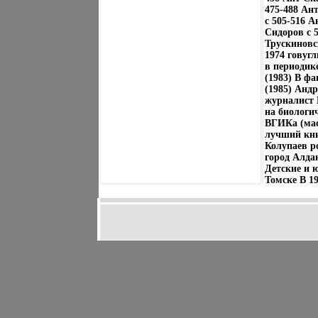
475-488 Ан
c 505-516 А
Сидоров c 
Трускиновс
1974 говуг
в периодике
(1983) В ф
(1985) Анд
журналист 
на биологи
ВГИКа (мас
лучший кни
Колупаев ро
город Алда
Детские и ю
Томске В 19