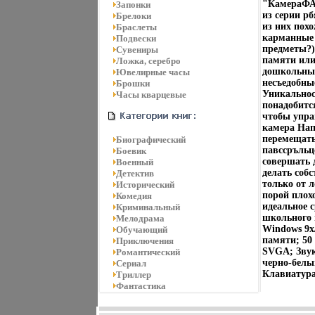
"КамераФАН
Запонки
из серии р
Брелоки
из них пох
Браслеты
карманные 
Подвески
предметы?),
Сувениры
памяти или
Ложка, серебро
дошкольных
Ювелирные часы
несъедобны
Брошки
Уникальнос
Часы кварцевые
понадобитс
чтобы упра
камера Нап
перемещать
Биографический
павссръльц
Боевик
совершать 
Военный
делать соб
Детектив
только от 
Исторический
порой плох
Комедия
идеальное 
Криминальный
школьного 
Мелодрама
Windows 9x/
Обучающий
памяти; 50
Приключения
SVGA; Звук
Романтический
черно-белы
Сериал
Клавиатур
Триллер
Фантастика