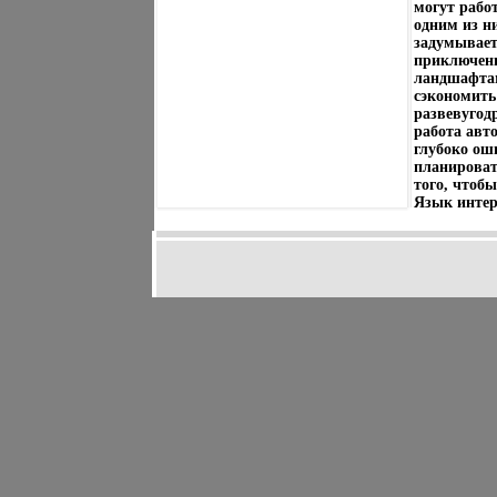
могут рабо
одним из н
задумываетс
приключени
ландшафтам
сэкономить
развевугод
работа авт
глубоко оши
планироват
того, чтоб
Язык интер