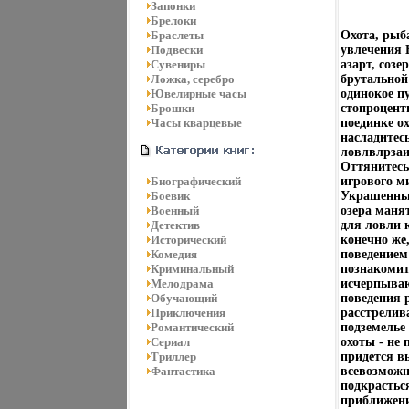
Запонки
Брелоки
Браслеты
Охота, рыб
Подвески
увлечения 
Сувениры
азарт, созе
Ложка, серебро
брутальной
Ювелирные часы
одинокое пу
Брошки
стопроцент
Часы кварцевые
поединке ох
насладитес
ловлвлрзаи
Оттянитесь
Биографический
игрового м
Боевик
Украшенные
Военный
озера маня
Детектив
для ловли 
Исторический
конечно же
Комедия
поведением
Криминальный
познакомит
Мелодрама
исчерпываю
Обучающий
поведения 
Приключения
расстрелив
Романтический
подземелье
Сериал
охоты - не
Триллер
придется в
Фантастика
всевозможн
подкрастьс
приближени