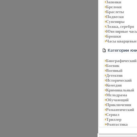
Запонки
Брелоки
Браслеты
Подвески
Сувениры
Ложка, серебро
Ювелирные час
Брошки
Часы кварцевые
Биографический
Боевик
Военный
Детектив
Исторический
Комедия
Криминальный
Мелодрама
Обучающий
Приключения
Романтический
Сериал
Триллер
Фантастика