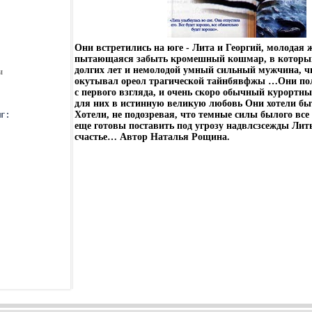
Они встретились на юге - Лита и Георгий, молодая 
пытающаяся забыть кромешный кошмар, в которы
долгих лет и немолодой умный сильный мужчина, ч
ы
окутывал ореол трагической тайнбявфжы …Они пол
с первого взгляда, и очень скоро обычный курортн
для них в истинную великую любовь Они хотели быт
Хотели, не подозревая, что темные силы былого все
еще готовы поставить под угрозу надвлсзсежды Лит
счастье… Автор Наталья Рощина.