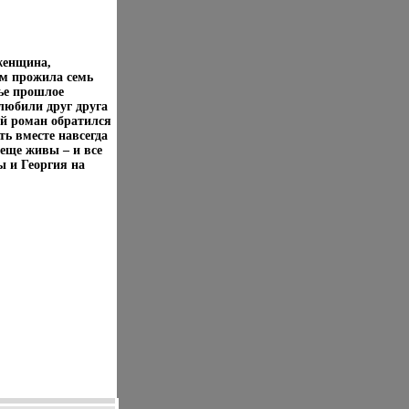
женщина,
м прожила семь
ье прошлое
юбили друг друга
ый роман обратился
ь вместе навсегда
 еще живы – и все
ы и Георгия на