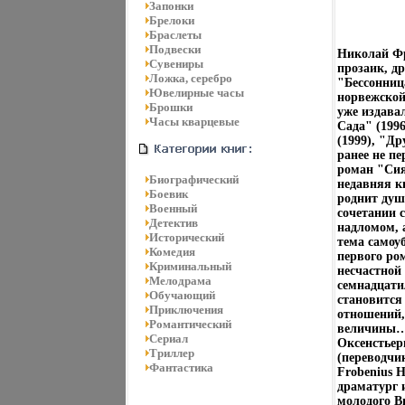
Запонки
Брелоки
Браслеты
Подвески
Николай Фр
Сувениры
прозаик, д
Ложка, серебро
"Бессонниц
Ювелирные часы
норвежской
Брошки
уже издава
Часы кварцевые
Сада" (199
(1999), "Д
ранее не п
роман "Сия
Биографический
недавняя к
Боевик
роднит душ
Военный
сочетании 
Детектив
надломом, 
Исторический
тема самоу
Комедия
первого ро
Криминальный
несчастной
Мелодрама
семнадцати
Обучающий
становится
Приключения
отношений,
Романтический
величины…
Сериал
Оксенстьер
Триллер
(переводчи
Фантастика
Frobenius 
драматург 
молодого В