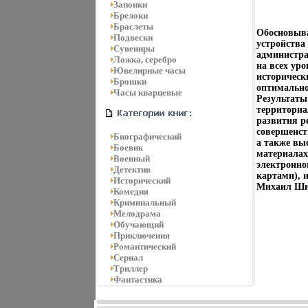
Запонки
Брелоки
Браслеты
Обосновыва
Подвески
устройства
Сувениры
администра
Ложка, серебро
на всех ур
Ювелирные часы
историческ
Брошки
оптимально
Часы кварцевые
Результаты
территориа
развития р
совершенст
Биографический
а также вы
Боевик
материалах 
Военный
электронно
Детектив
картами), 
Исторический
Михаил Ши
Комедия
Криминальный
Мелодрама
Обучающий
Приключения
Романтический
Сериал
Триллер
Фантастика