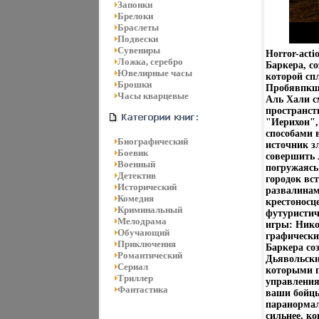
Запонки
Брелоки
Браслеты
Подвески
Сувениры
Horror-acti
Ложка, серебро
Баркера, с
Ювелирные часы
которой сп
Брошки
Пробявпкшл
Часы кварцевые
Аль Хали с
пространст
"Иерихон",
способами 
Биографический
источник зл
Боевик
совершить 
Военный
погружаясь
Детектив
городок вс
Исторический
развалинам
Комедия
крестоносц
Криминальный
футуристич
Мелодрама
игры: Нико
Обучающий
графически
Приключения
Баркера со
Романтический
Дьявольски
Сериал
которыми п
Триллер
управления
Фантастика
ваши бойцы
паранормал
сильнее, к