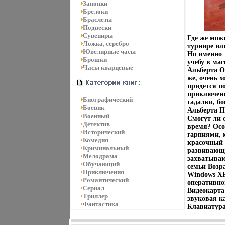
Запонки
Брелоки
Браслеты
Подвески
Сувениры
Где же мож
Ложка, серебро
турнире или
Ювелирные часы
Но именно 
Брошки
учебу в ма
Часы кварцевые
Альберта О
же, очень х
придется п
приключени
Биографический
гадалки, б
Боевик
Альберта П
Военный
Смогут ли 
Детектив
время? Осо
Исторический
гарпиями, м
Комедия
красочный 
Криминальный
развивающе
Мелодрама
захватываю
Обучающий
семьи Возр
Приключения
Windows XP 
Романтический
оперативно
Сериал
Видеокарта 
Триллер
звуковая ка
Фантастика
Клавиатур