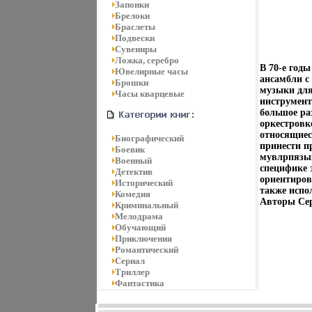
Запонки
Брелоки
Браслеты
Подвески
Сувениры
Ложка, серебро
В 70-е год
Ювелирные часы
ансамбли с
Брошки
музыки для 
Часы кварцевые
инструмент
большое ра
оркестровк
относящиес
Биографический
принести п
Боевик
мувлрпязык
Военный
специфике 
Детектив
ориентиров
Исторический
также испо
Комедия
Авторы Сер
Криминальный
Мелодрама
Обучающий
Приключения
Романтический
Сериал
Триллер
Фантастика