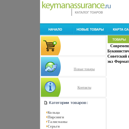
Современ
Букинистич
Советский к
экз Формат:
Новые товары
Контакты
Кольца
Пирсинги
Талисманы
Серьги