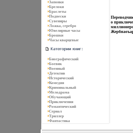
Запонки
Брелоки
Браслеты
Подвески
Переводчик
Сувениры
о приключе
Ложка, серебро
миллионеро
Ювелирные часы
Жербяаоъар
Брошки
Часы кварцевые
Биографический
Боевик
Военный
Детектив
Исторический
Комедия
Криминальный
Мелодрама
Обучающий
Приключения
Романтический
Сериал
Триллер
Фантастика