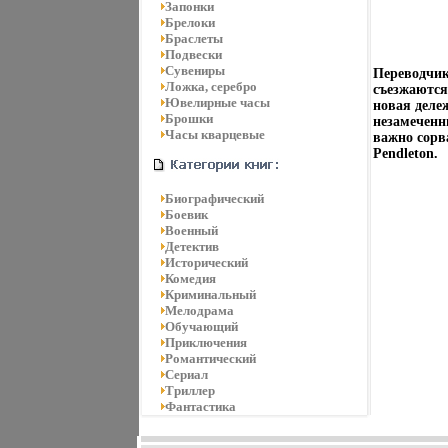
Запонки
Брелоки
Браслеты
Подвески
Сувениры
Переводчи
Ложка, серебро
съезжаются
Ювелирные часы
новая деле
Брошки
незамеченн
Часы кварцевые
важно сорв
Pendleton.
Биографический
Боевик
Военный
Детектив
Исторический
Комедия
Криминальный
Мелодрама
Обучающий
Приключения
Романтический
Сериал
Триллер
Фантастика