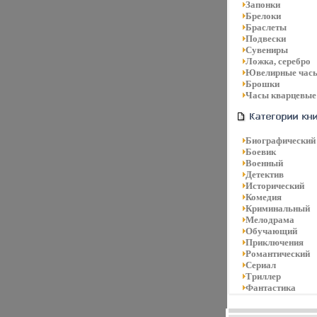
Запонки
Брелоки
Браслеты
Подвески
Сувениры
Ложка, серебро
Ювелирные час
Брошки
Часы кварцевые
Биографический
Боевик
Военный
Детектив
Исторический
Комедия
Криминальный
Мелодрама
Обучающий
Приключения
Романтический
Сериал
Триллер
Фантастика