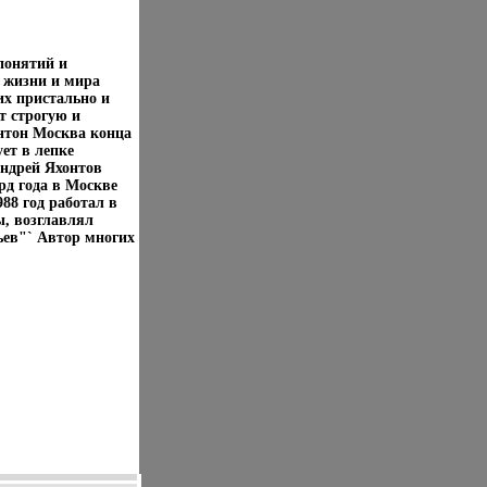
понятий и
 жизни и мира
ших пристально и
т строгую и
нтон Москва конца
ует в лепке
Андрей Яхонтов
рд года в Москве
88 год работал в
ы, возглавлял
ьев"` Автор многих