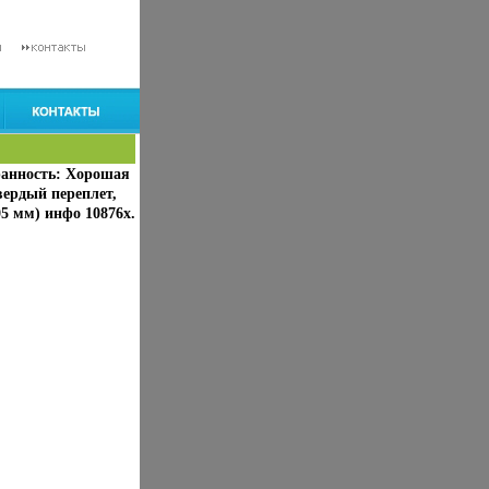
ранность: Хорошая
вердый переплет,
05 мм) инфо 10876x.