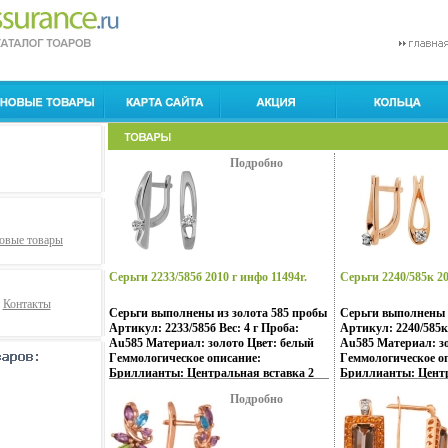
Подробно
овые товары
Серьги 2233/585б 2010 г инфо 11494r.
Серьги 2240/585к 20
Контакты
Серьги выполнены из золота 585 пробы
Серьги выполнены 
Артикул: 2233/585б Вес: 4 г Проба:
Артикул: 2240/585к 
Au585 Материал: золото Цвет: белый
Au585 Материал: з
Гeммологическое описание:
Гeммологическое о
Бриллианты: Центральная вставка 2
Бриллианты: Центр
круглых бриллианта 57 граней -бюешд
круглых бриллиант
Подробно
0,107 - общая каратность хар-ки 4/4А <.
0,107 - общая карат