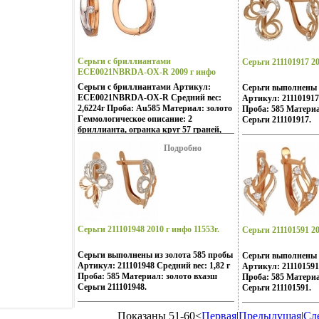
Серьги с бриллиантами
Серьги 211101917 20
ECE0021NBRDA-OX-R 2009 г инфо
11523r.
Серьги с бриллиантами Артикул:
Серьги выполнены 
ECE0021NBRDA-OX-R Средний вес:
Артикул: 211101917 
2,6224г Проба: Au585 Материал: золото
Проба: 585 Материа
Гeммологическое описание: 2
Серьги 211101917.
бриллианта, огранка круг 57 граней,
вес 006 карат, цвет 4, вхаэф чистота 6.
Подробно
Серьги 211101948 2010 г инфо 11553r.
Серьги 211101591 20
Серьги выполнены из золота 585 пробы
Серьги выполнены 
Артикул: 211101948 Средний вес: 1,82 г
Артикул: 211101591 
Проба: 585 Материал: золото вхаэш
Проба: 585 Материа
Серьги 211101948.
Серьги 211101591.
Показаны 51-60<
Первая
|
Предыдущая
|
Сл