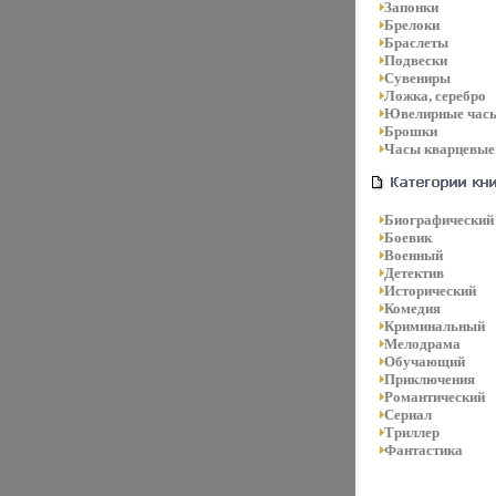
Запонки
Брелоки
Браслеты
Подвески
Сувениры
Ложка, серебро
Ювелирные час
Брошки
Часы кварцевые
Биографический
Боевик
Военный
Детектив
Исторический
Комедия
Криминальный
Мелодрама
Обучающий
Приключения
Романтический
Сериал
Триллер
Фантастика