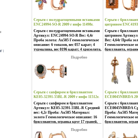
Серьги с полудрагоценными вставками
Серьги с бриллиант
ENC24994-SO-R 2009 г инфо 11498r.
цитрином ENC41937
инфо 11506r.
Серьги с полудрагоценными вставками
Серьги с бриллиант
ы
Артикул: ENC24994-SO-R Вес: 4,4г
цитрином Артикул
Проба золота: Au585 Гeммологическое
Вес: 4,64г Проба зо
описание: 6 топазов, вес 057 карат; 4
Гeммологическое оп
турмалина, вес 0196 карат; 4 хризолита,
бриллианта, огранк
вес вхаэл 0376 карат.
вес 001 карат, цвет 
Подробно
4бюешь8 цитринов, 
раухтопаза, вес 312 
Серьги с сапфиром и бриллиантом
Серьги с бриллиан
KE05-32391-55BL-R 2009 г инфо 11512r.
ECE0045NBRDA 2009
Серьги с сапфиром и бриллиантом
Серьги с бриллиан
Артикул: KE05-32391-55BL-R Средний
ECE0045NBRDA Сред
вес: 4,2г Проба: Au585 Материал:
Проба: Au585 Мате
золото Гeммологическое описание: 16
Гeммологическое оп
бриллиантов, огранка круг 17 граней,
бриллиантов, огран
вес 0053 карат, цвет 2, чбюещдистота 3;
вес 016 карат, цвет 
Подробно
2 сапфира, вес 396 карат, цвет 3, чистота
3.