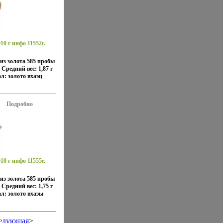
10 г инфо 11552r.
из золота 585 пробы
Средний вес: 1,87 г
л: золото вхаэц
Подробно
10 г инфо 11555r.
из золота 585 пробы
Средний вес: 1,75 г
л: золото вхаэы
едующая
>